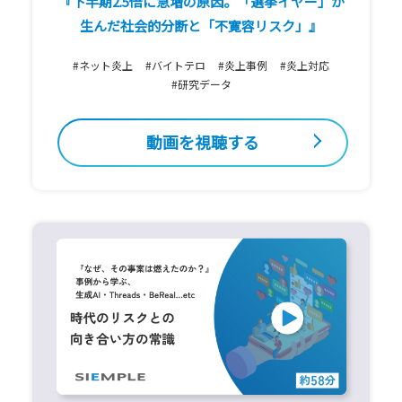
『下半期2.5倍に急増の原因。「選挙イヤー」が
生んだ社会的分断と「不寛容リスク」』
#ネット炎上
#バイトテロ
#炎上事例
#炎上対応
#研究データ
動画を視聴する