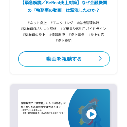
【緊急解説／BeReal炎上対策】なぜ金融機関
の「執務室の動画」は漏洩したのか？
#ネット炎上
#モニタリング
#危機管理体制
#従業員SNSリスク研修
#従業員SNS利用ガイドライン
#従業員の炎上
#情報漏洩
#炎上事例
#炎上対応
#炎上検知
動画を視聴する