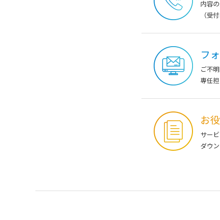
内容の
（受付時
フォ
ご不明
専任担
お役
サービ
ダウン