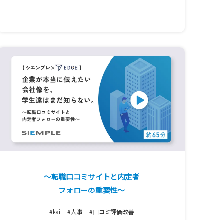
～転職口コミサイトと内定者
フォローの重要性～
#kai
#人事
#口コミ評価改善