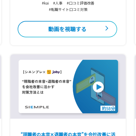
#kai
#人事
#口コミ評価改善
#転職サイト口コミ対策
動画を視聴する
“現職者の本音✕退職者の本音”を会社改善に活