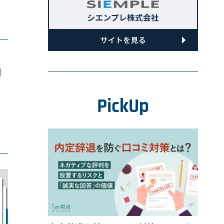
罠
制
PickUp