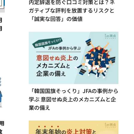
内定辞退を防ぐ口コミ対策とは？ネ
ガティブな評判を放置するリスクと
「誠実な回答」の価値
月
月
「韓国国旗そっくり」JFAの事例から
学ぶ 意図せぬ炎上のメカニズムと企
業の備え
用
敗