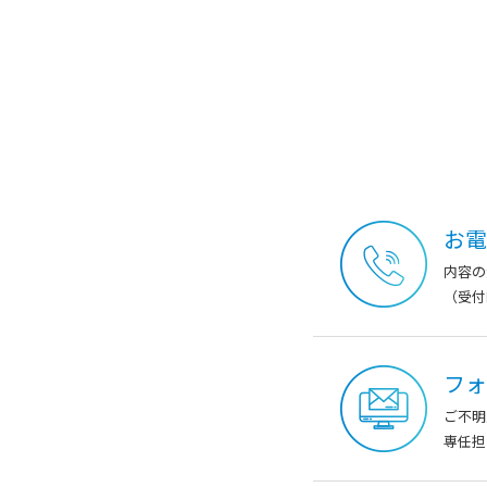
お電
内容の
（受付時
フォ
ご不明
専任担