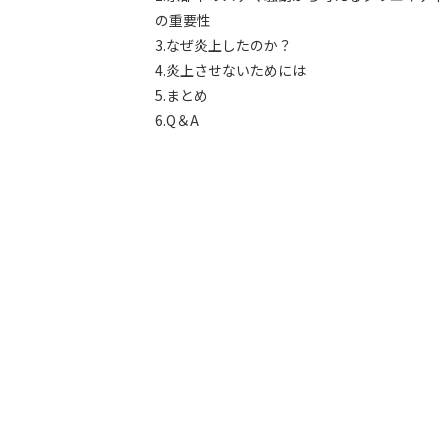
の重要性
3.なぜ炎上したのか？
4.炎上させないためには
5.まとめ
6.Q＆A