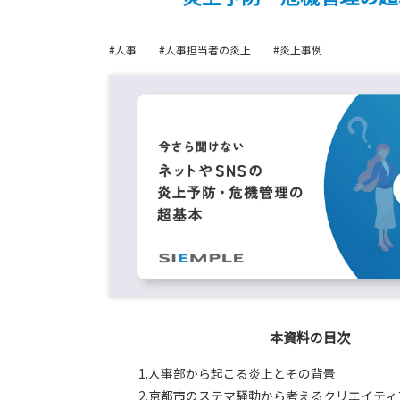
#人事
#人事担当者の炎上
#炎上事例
本資料の目次
1.人事部から起こる炎上とその背景
2.京都市のステマ騒動から考えるクリエイテ