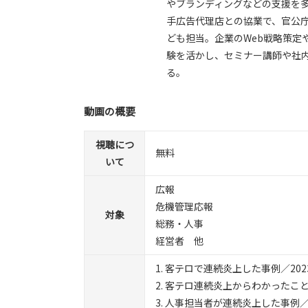
やブランディングなどの支援を
手広告代理店との協業で、官公
ども担当。企業のWeb戦略策定
験を活かし、セミナー講師や社
る。
動画の概要
視聴につ
無料
いて
広報
危機管理応報
対象
総務・人事
経営者 他
1. 客テロで連続炎上した事例／202
2. 客テロ連続炎上からわかったこ
3. 人事担当者が連続炎上した事例／