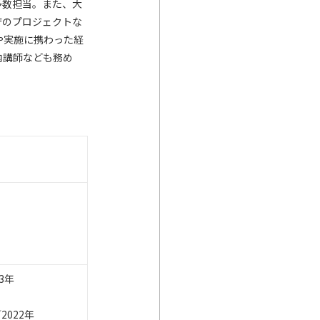
多数担当。また、大
庁のプロジェクトな
や実施に携わった経
内講師なども務め
3年
と
2022年