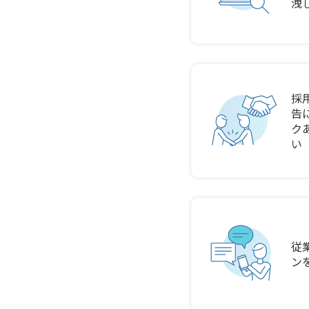
洩
採
告
ク
い
従
ン