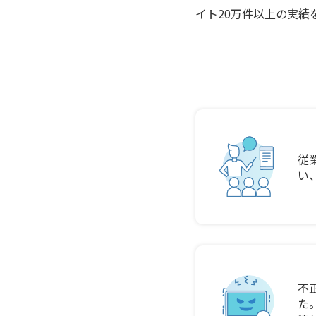
イト20万件以上の実績
従
い
不
た