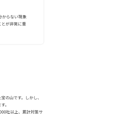
分からない現象
ことが非常に重
た宝の山です。しかし、
ます。
000社以上、累計対策サ