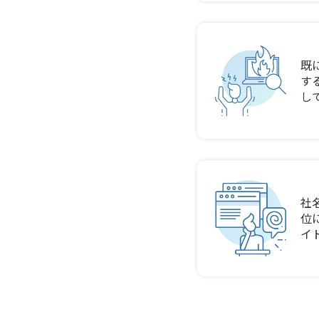
既
す
し
社
位
イ