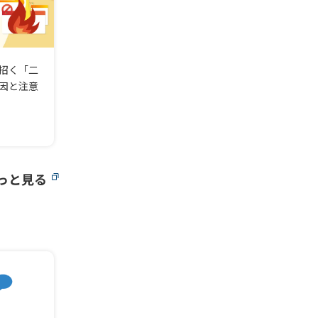
招く「二
因と注意
っと見る