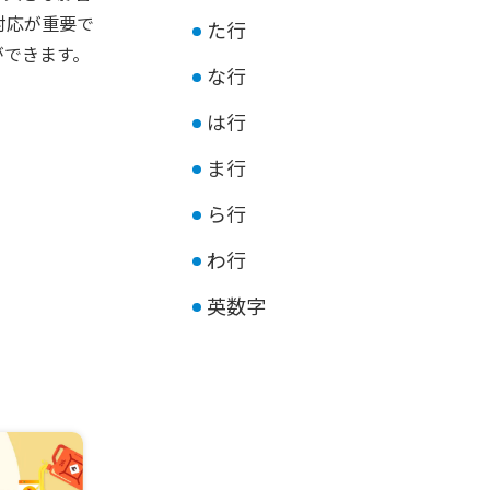
対応が重要で
た行
ができます。
な行
は行
ま行
ら行
わ行
英数字