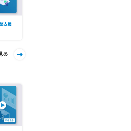
築支援
見る