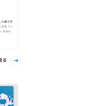
した数千件
ースや「一
・クライ
見る