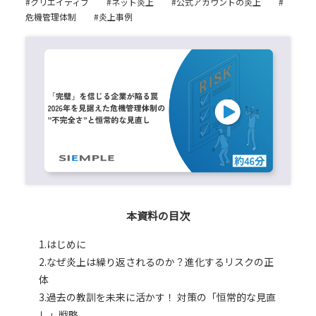
#クリエイティブ
#ネット炎上
#公式アカウントの炎上
#
危機管理体制
#炎上事例
本資料の目次
1.はじめに
2.なぜ炎上は繰り返されるのか？進化するリスクの正
体
3.過去の教訓を未来に活かす！ 対策の「恒常的な見直
し」戦略