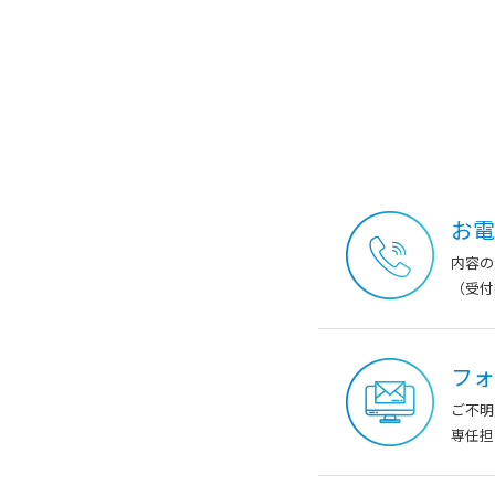
お電
内容の
（受付時
フォ
ご不明
専任担