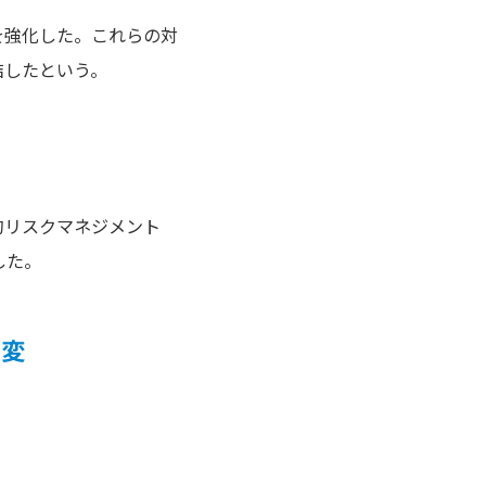
を強化した。これらの対
結したという。
的リスクマネジメント
した。
激変