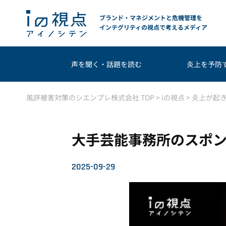
ブランド・マネジメントと危機管理を
インテグリティの視点で考えるメディア
声を聞く・話題を読む
炎上を予防
風評被害対策のシエンプレ株式会社 TOP
>
iの視点
>
炎上が起
大手芸能事務所のスポ
2025-09-29